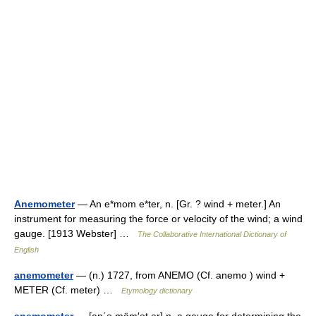
Anemometer
— An e*mom e*ter, n. [Gr. ? wind + meter.] An
instrument for measuring the force or velocity of the wind; a wind
gauge. [1913 Webster] …
The Collaborative International Dictionary of
English
anemometer
— (n.) 1727, from ANEMO (Cf. anemo ) wind +
METER (Cf. meter) …
Etymology dictionary