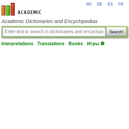
RU
DE
ES
FR
en-academic.com
Academic Dictionaries and Encyclopedias
Search!
Interpretations
Translations
Books
Игры ⚽