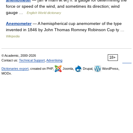
anemometer
— [an΄ə mäm′ət ər] n. a gauge for determining the
force or speed of the wind, and sometimes its direction; wind
gauge …
English World dictionary
Anemometer
— A hemispherical cup anemometer of the type
invented in 1846 by John Thomas Romney Robinson Cup ty …
Wikipedia
© Academic, 2000-2026
18+
Contact us:
Technical Support
,
Advertising
Dictionaries export
, created on PHP,
Joomla,
Drupal,
WordPress,
MODx.