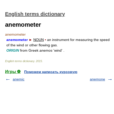
English terms dictionary
anemometer
anemometer
anemometer
►
NOUN
▪
an instrument for measuring the speed
of the wind or other flowing gas.
ORIGIN
from Greek
anemos
'wind' .
English terms dictionary
.
2015
.
Игры ⚽
Поможем написать курсовую
anemic
anemone